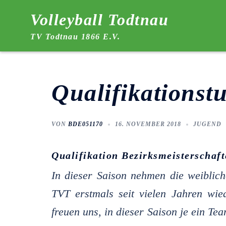
Zum
Volleyball Todtnau
Inhalt
TV Todtnau 1866 E.V.
springen
Qualifikationst
VON
BDE051170
16. NOVEMBER 2018
JUGEND
Qualifikation Bezirksmeisterschaf
In dieser Saison nehmen die weiblic
TVT erstmals seit vielen Jahren wie
freuen uns, in dieser Saison je ein T